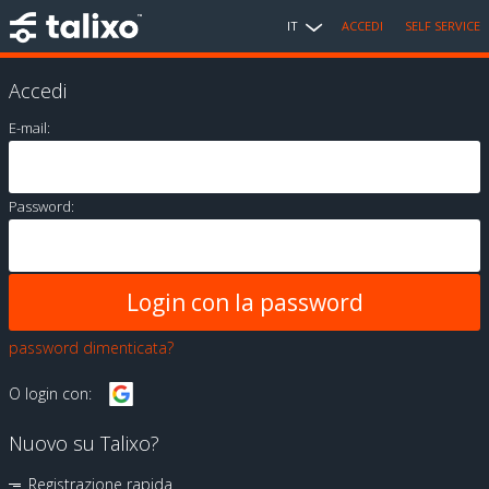
IT
ACCEDI
SELF SERVICE
Accedi
E-mail:
Password:
password dimenticata?
O login con:
Nuovo su Talixo?
Registrazione rapida