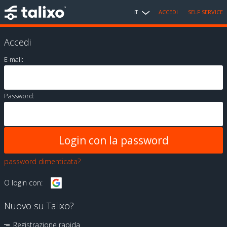
IT
ACCEDI
SELF SERVICE
Accedi
E-mail:
Password:
password dimenticata?
O login con:
Nuovo su Talixo?
Registrazione rapida