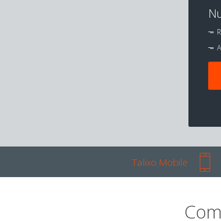
Nu
R
A
Talixo Mobile
Com