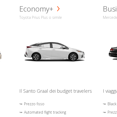
Economy+
Busi
Toyota Prius Plus o simile
Mercede
Il Santo Graal dei budget travelers
I viagg
Prezzo fisso
Black
Automated flight tracking
Prezz