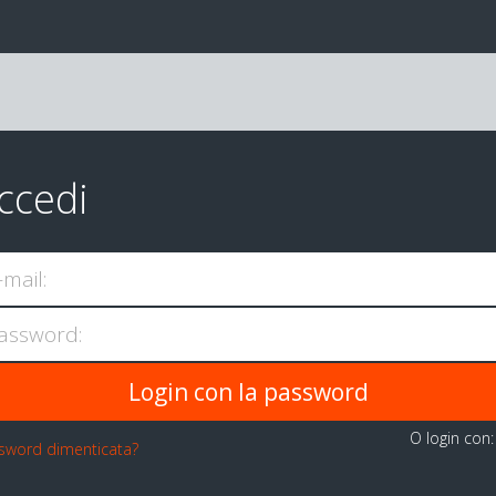
ccedi
-mail:
assword:
O login con
sword dimenticata?