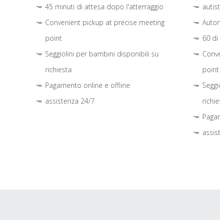
45 minuti di attesa dopo l'atterraggio
autis
Convenient pickup at precise meeting
Autom
point
60 di
Seggiolini per bambini disponibili su
Conve
richiesta
point
Pagamento online e offline
Seggi
assistenza 24/7
richie
Pagam
assis