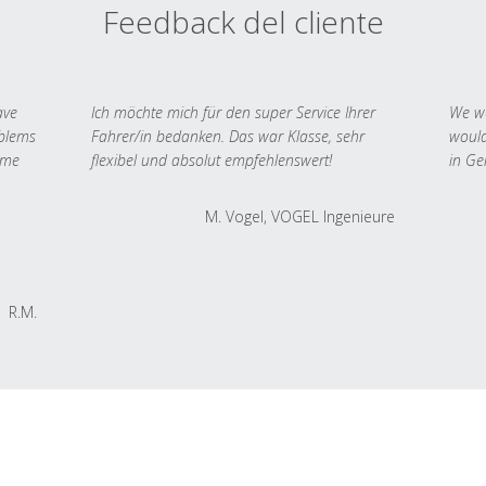
Feedback del cliente
ave
Ich möchte mich für den super Service Ihrer
We we
oblems
Fahrer/in bedanken. Das war Klasse, sehr
would
 me
flexibel und absolut empfehlenswert!
in Ge
M. Vogel, VOGEL Ingenieure
R.M.