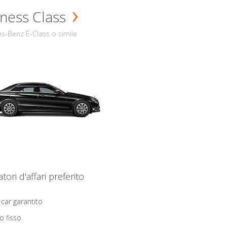
ness Class
s-Benz E-Class o simile
iatori d'affari preferito
 car garantito
o fisso