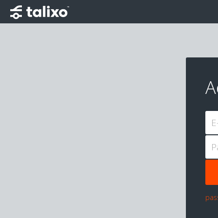
A
E
P
pas