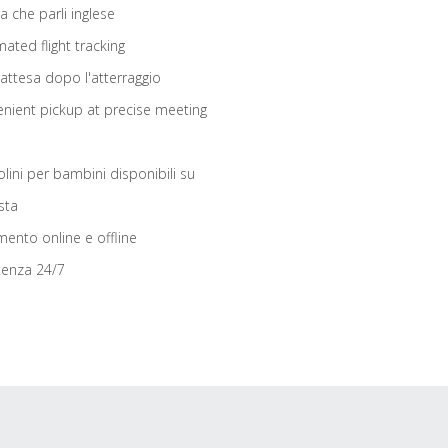
ta che parli inglese
ated flight tracking
 attesa dopo l'atterraggio
nient pickup at precise meeting
olini per bambini disponibili su
sta
ento online e offline
tenza 24/7