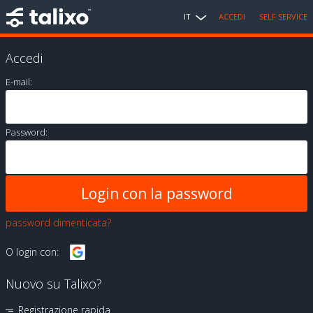
IT
ACCEDI
SELF SERVICE
Accedi
E-mail:
Password:
password dimenticata?
O login con:
Nuovo su Talixo?
Registrazione rapida