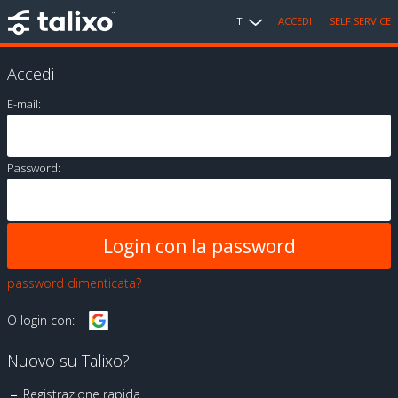
IT
ACCEDI
SELF SERVICE
Accedi
E-mail:
Password:
password dimenticata?
O login con:
Nuovo su Talixo?
Registrazione rapida