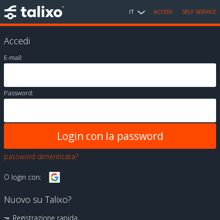
IT
ACCEDI
SELF SERVICE
Accedi
E-mail:
Password:
password dimenticata?
O login con:
Nuovo su Talixo?
Registrazione rapida