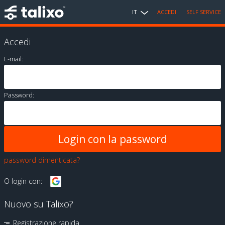
IT
ACCEDI
SELF SERVICE
Accedi
E-mail:
Password:
password dimenticata?
O login con:
Nuovo su Talixo?
Registrazione rapida