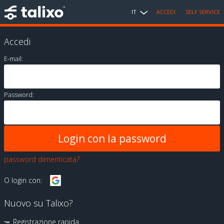
IT
ACCEDI
SELF SERVICE
Accedi
E-mail:
Password:
password dimenticata?
O login con:
Nuovo su Talixo?
Registrazione rapida