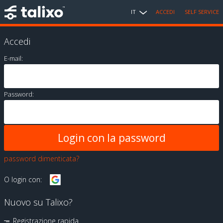
IT
ACCEDI
SELF SERVICE
Accedi
E-mail:
Password:
password dimenticata?
O login con:
Nuovo su Talixo?
Registrazione rapida