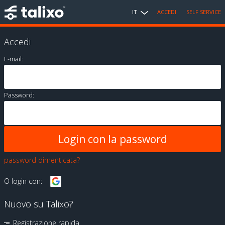
IT
ACCEDI
SELF SERVICE
Accedi
E-mail:
Password:
password dimenticata?
O login con:
Nuovo su Talixo?
Registrazione rapida