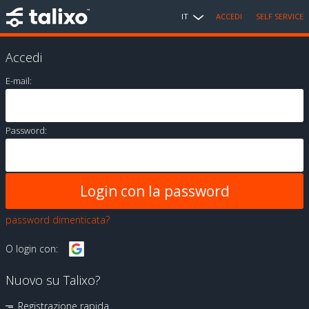
IT
ACCEDI
SELF SERVICE
Accedi
E-mail:
Password:
password dimenticata?
O login con:
Nuovo su Talixo?
Registrazione rapida