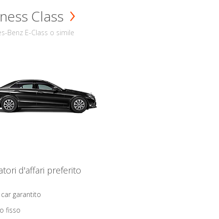
ness Class
s-Benz E-Class o simile
iatori d'affari preferito
 car garantito
o fisso