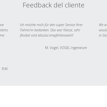
Feedback del cliente
ave
Ich möchte mich für den super Service Ihrer
We we
oblems
Fahrer/in bedanken. Das war Klasse, sehr
would
 me
flexibel und absolut empfehlenswert!
in Ge
M. Vogel, VOGEL Ingenieure
R.M.