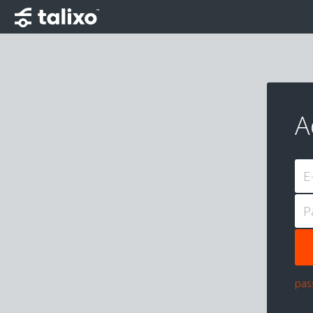
A
E
P
pas