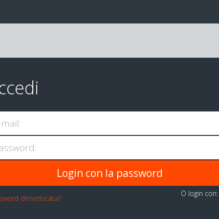
ccedi
-mail:
assword:
O login con
sword dimenticata?