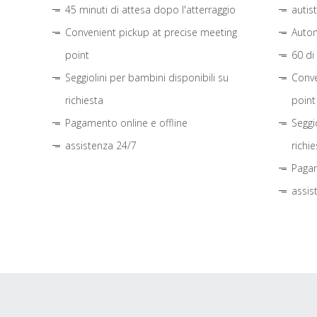
45 minuti di attesa dopo l'atterraggio
autis
Convenient pickup at precise meeting
Autom
point
60 di
Seggiolini per bambini disponibili su
Conve
richiesta
point
Pagamento online e offline
Seggi
assistenza 24/7
richie
Pagam
assis