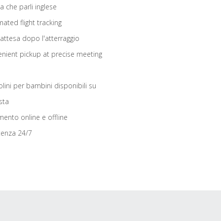
ta che parli inglese
ated flight tracking
 attesa dopo l'atterraggio
nient pickup at precise meeting
olini per bambini disponibili su
sta
ento online e offline
tenza 24/7