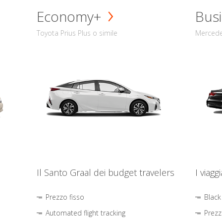
Economy+
Busi
Toyota Prius Plus o simile
Mercede
Il Santo Graal dei budget travelers
I viagg
Prezzo fisso
Black
Automated flight tracking
Prezz