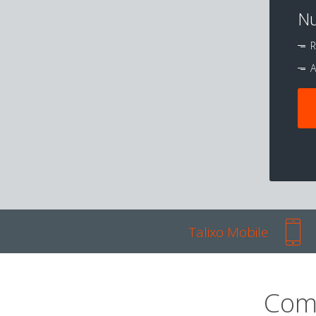
Nu
R
A
Talixo Mobile
Com