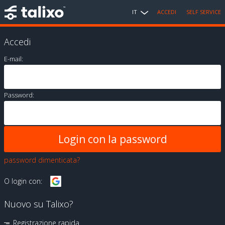
IT
ACCEDI
SELF SERVICE
Accedi
E-mail:
Password:
password dimenticata?
O login con:
Nuovo su Talixo?
Registrazione rapida