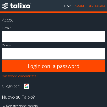
IT
ACCEDI
SELF SERVICE
Accedi
E-mail:
Password:
password dimenticata?
O login con:
Nuovo su Talixo?
Registrazione rapida