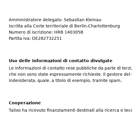
Amministratore delegato: Sebastian Kleinau
Iscritta alla Corte territoriale di Berlin-Charlottenburg
Numero di iscrizione: HRB 140305B
​P​artita iva: DE282732251
Uso delle informazioni di contatto divulgate
Le informazioni di contatto rese pubbliche da parte di terzi, 
che non sono state espressamente richieste. Il gestore del si
indesiderata, quale, a titolo di esempio, tramite spam.
Cooperazione
Talixo ha ricevuto finanziamenti destinati alla ricerca e te