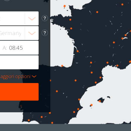
A:
aggiori opzioni