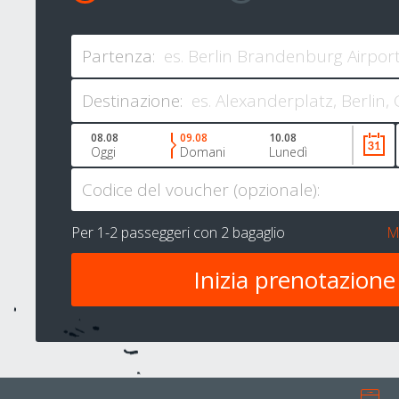
Partenza:
Destinazione:
08.08
09.08
10.08
Oggi
Domani
Lunedì
Codice del voucher (opzionale):
Per
1-2 passeggeri
con
2 bagaglio
M