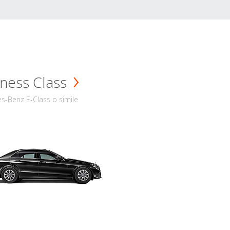
ness Class
s-Benz E-Class o simile