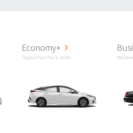
Economy+
Busi
Toyota Prius Plus o simile
Mercede