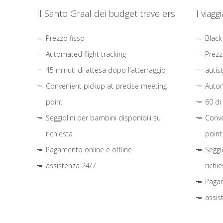
Il Santo Graal dei budget travelers
I viagg
Prezzo fisso
Black
Automated flight tracking
Prezz
45 minuti di attesa dopo l'atterraggio
autis
Convenient pickup at precise meeting
Autom
point
60 di
Seggiolini per bambini disponibili su
Conve
richiesta
point
Pagamento online e offline
Seggi
assistenza 24/7
richie
Pagam
assis