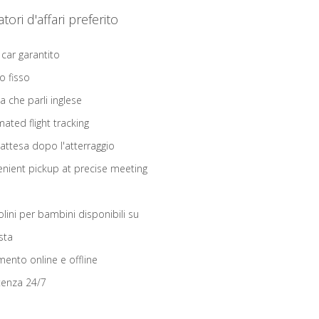
iatori d'affari preferito
 car garantito
o fisso
ta che parli inglese
ated flight tracking
 attesa dopo l'atterraggio
nient pickup at precise meeting
olini per bambini disponibili su
sta
ento online e offline
tenza 24/7