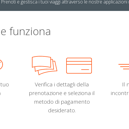
Prenoti e gestisca i tuoi viaggi attraverso le nostre applicazioni 
e funziona
l tuo
Verifica i dettagli della
Il 
a
prenotazione e seleziona il
incontr
metodo di pagamento
desiderato.