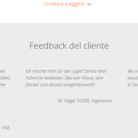
continua a leggere
Feedback del cliente
ave
Ich möchte mich für den super Service Ihrer
We we
oblems
Fahrer/in bedanken. Das war Klasse, sehr
would
 me
flexibel und absolut empfehlenswert!
in Ge
M. Vogel, VOGEL Ingenieure
R.M.