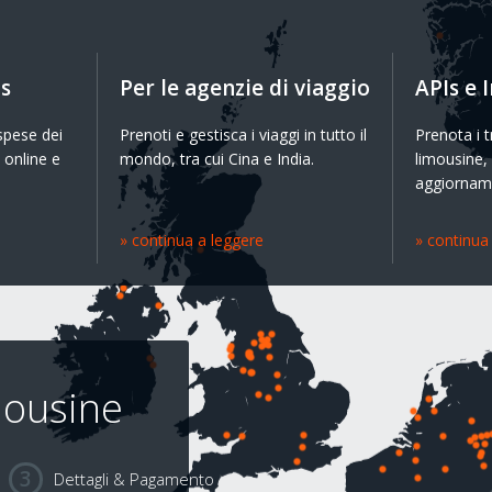
Es
Per le agenzie di viaggio
APIs e 
 spese dei
Prenoti e gestisca i viaggi in tutto il
Prenota i t
 online e
mondo, tra cui Cina e India.
limousine, v
aggiorname
» continua a leggere
» continua
imousine
Dettagli & Pagamento