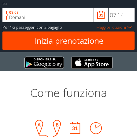
su:
08.08
Domani
Per
1-2 passeggeri
con
2 bagaglio
Maggiori opzioni
Come funziona