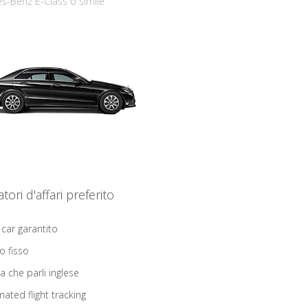
s-Benz E-Class o simile
iatori d'affari preferito
 car garantito
o fisso
ta che parli inglese
ated flight tracking