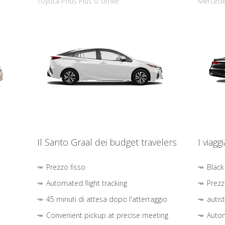
Toyota Prius Plus o simile
Mercede
Il Santo Graal dei budget travelers
I viagg
Prezzo fisso
Black
Automated flight tracking
Prezz
45 minuti di attesa dopo l'atterraggio
autis
Convenient pickup at precise meeting
Autom