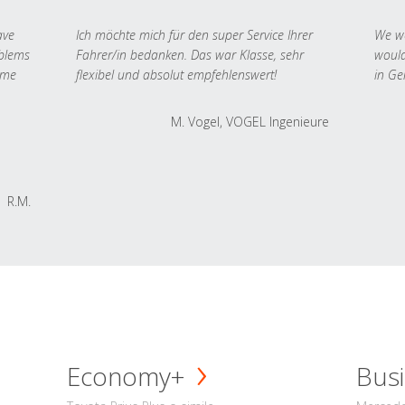
ave
Ich möchte mich für den super Service Ihrer
We we
oblems
Fahrer/in bedanken. Das war Klasse, sehr
would
 me
flexibel und absolut empfehlenswert!
in Ge
M. Vogel, VOGEL Ingenieure
R.M.
Economy+
Busi