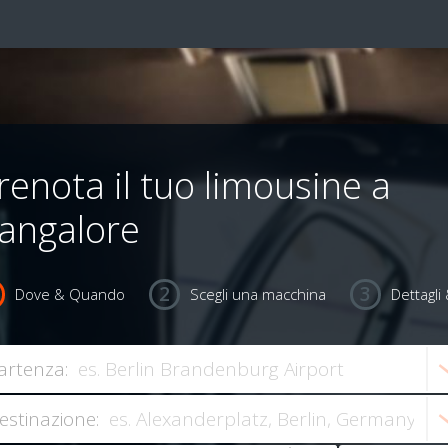
renota il tuo limousine a
angalore
Dove & Quando
Scegli una macchina
Dettagl
artenza:
estinazione: