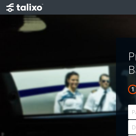
P
B
P
D