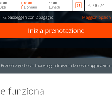
08.08
09.08
10.08
A:
Oggi
Domani
Lunedì
r
1-2 passeggeri
con
2 bagaglio
Maggiori opzioni
Prenoti e gestisca i tuoi viaggi attraverso le nostre applicazioni 
e funziona