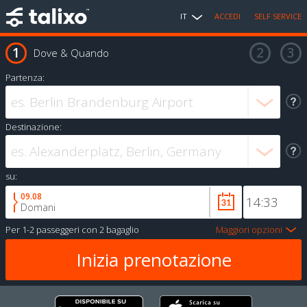
IT
ACCEDI
SELF SERVICE
Dove & Quando
Partenza:
Destinazione:
su:
09.08
Domani
Per
1-2 passeggeri
con
2 bagaglio
Maggiori opzioni