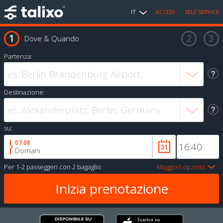
IT
ACCEDI
SELF SERVICE
Dove & Quando
Partenza:
Destinazione:
su:
07.08
Domani
Per
1-2 passeggeri
con
2 bagaglio
Maggiori opzioni