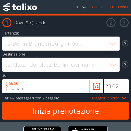
IT
ACCEDI
SELF SERVICE
Dove & Quando
Partenza:
Destinazione:
su:
08.08
Domani
Per
1-2 passeggeri
con
2 bagaglio
Maggiori opzioni