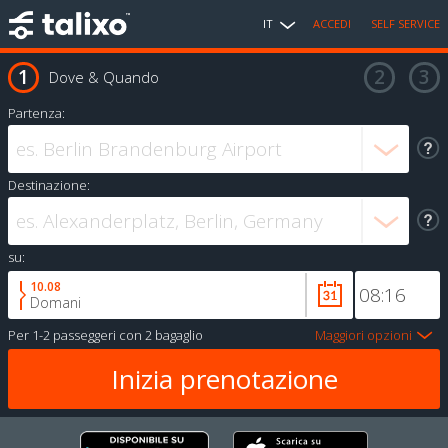
IT
ACCEDI
SELF SERVICE
Dove & Quando
Partenza:
Destinazione:
su:
10.08
Domani
Per
1-2 passeggeri
con
2 bagaglio
Maggiori opzioni