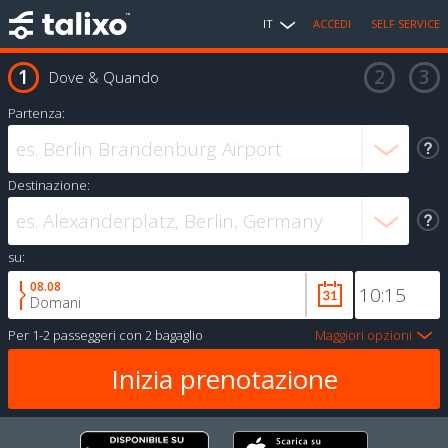
IT
ACCEDI
SELF SERVICE
Dove & Quando
Partenza:
Destinazione:
su:
08.08
Domani
Per
1-2 passeggeri
con
2 bagaglio
Maggiori opzioni