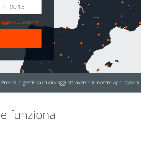
A:
aggiori opzioni
Prenoti e gestisca i tuoi viaggi attraverso le nostre applicazioni 
e funziona