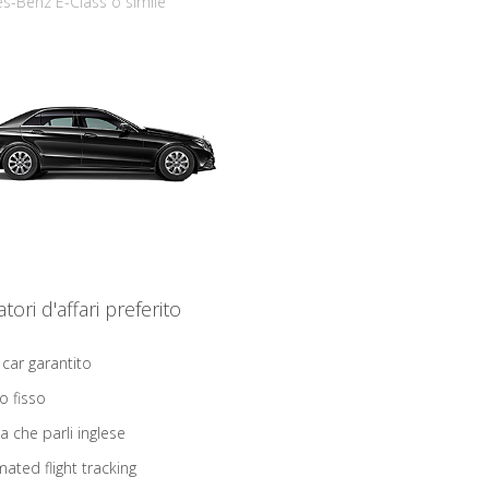
s-Benz E-Class o simile
iatori d'affari preferito
 car garantito
o fisso
ta che parli inglese
ated flight tracking