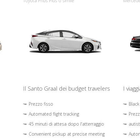
Toyota Prius Plus o simile
Mercede
Il Santo Graal dei budget travelers
I viagg
Prezzo fisso
Black
Automated flight tracking
Prezz
45 minuti di attesa dopo l'atterraggio
autis
Convenient pickup at precise meeting
Autom