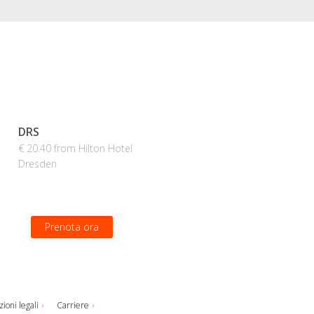
DRS
€ 20.40 from Hilton Hotel
Dresden
Prenota ora
ioni legali
Carriere