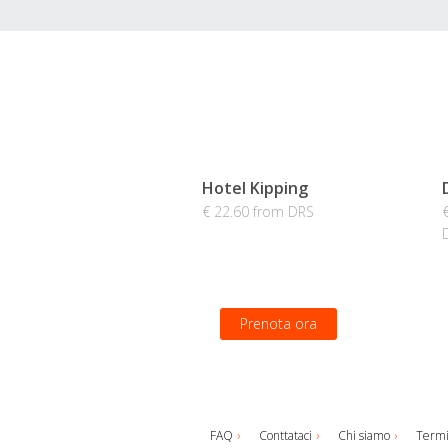
Hotel Kipping
€ 22.60 from DRS
Prenota ora
FAQ
Conttataci
Chi siamo
Termi