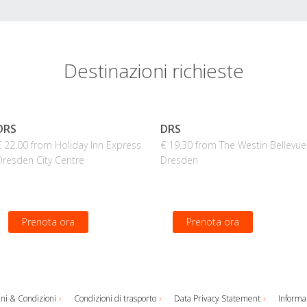
Destinazioni richieste
DRS
DRS
€ 22.00 from Holiday Inn Express
€ 19.30 from The Westin Bellevue
Dresden City Centre
Dresden
Prenota ora
Prenota ora
ni & Condizioni
Condizioni di trasporto
Data Privacy Statement
Informaz