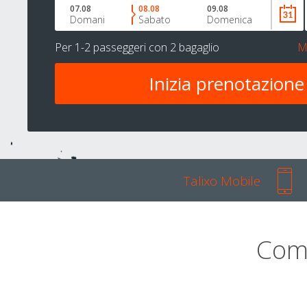
07.08
08.08
09.08
Domani
Sabato
Domenica
Per
1-2 passeggeri
con
2 bagaglio
M
Talixo Mobile
Com