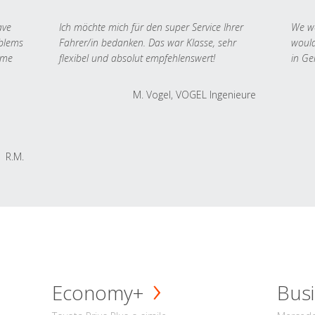
ave
Ich möchte mich für den super Service Ihrer
We we
oblems
Fahrer/in bedanken. Das war Klasse, sehr
would
 me
flexibel und absolut empfehlenswert!
in Ge
M. Vogel, VOGEL Ingenieure
R.M.
Economy+
Busi