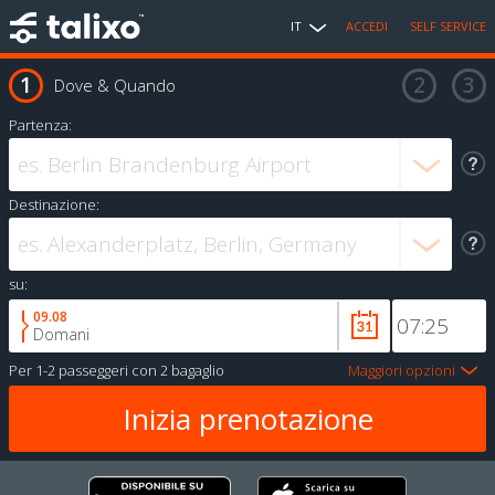
IT
ACCEDI
SELF SERVICE
Dove & Quando
Partenza:
Destinazione:
su:
09.08
Domani
Per
1-2 passeggeri
con
2 bagaglio
Maggiori opzioni