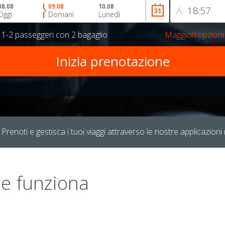
08.08
09.08
10.08
A:
Oggi
Domani
Lunedì
r
1-2 passeggeri
con
2 bagaglio
Maggiori opzioni
Prenoti e gestisca i tuoi viaggi attraverso le nostre applicazioni 
e funziona