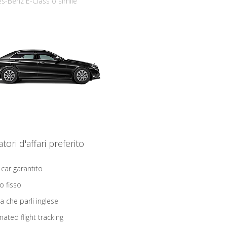
s-Benz E-Class o simile
iatori d'affari preferito
 car garantito
o fisso
ta che parli inglese
ated flight tracking