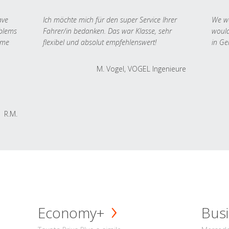
ave
Ich möchte mich für den super Service Ihrer
We we
oblems
Fahrer/in bedanken. Das war Klasse, sehr
would
 me
flexibel und absolut empfehlenswert!
in Ge
M. Vogel, VOGEL Ingenieure
R.M.
Economy+
Busi