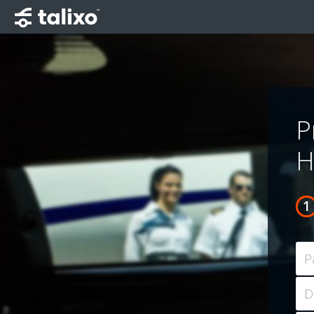
P
H
P
D