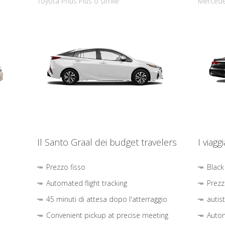
Toyota Prius Plus o simile
Mercede
Il Santo Graal dei budget travelers
I viagg
Prezzo fisso
Black
Automated flight tracking
Prezz
45 minuti di attesa dopo l'atterraggio
autis
Convenient pickup at precise meeting
Autom