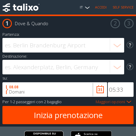
IT
ACCEDI
SELF SERVICE
Dove & Quando
Partenza:
Destinazione:
su:
08.08
Domani
Per
1-2 passeggeri
con
2 bagaglio
Maggiori opzioni