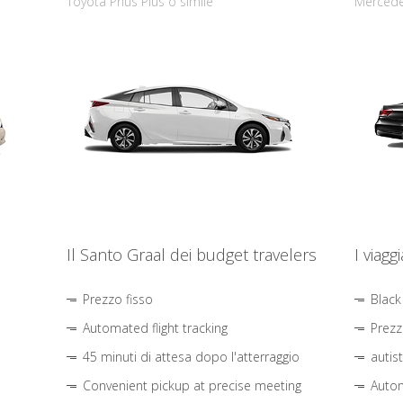
Toyota Prius Plus o simile
Mercede
Il Santo Graal dei budget travelers
I viagg
Prezzo fisso
Black
Automated flight tracking
Prezz
45 minuti di attesa dopo l'atterraggio
autis
Convenient pickup at precise meeting
Autom