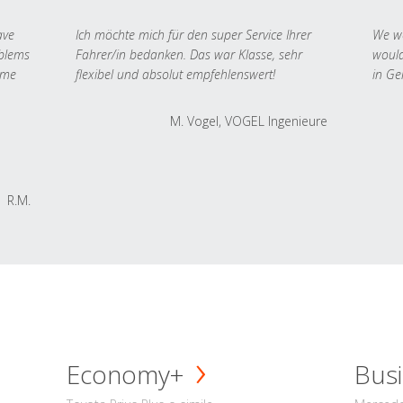
ave
Ich möchte mich für den super Service Ihrer
We we
oblems
Fahrer/in bedanken. Das war Klasse, sehr
would
 me
flexibel und absolut empfehlenswert!
in Ge
M. Vogel, VOGEL Ingenieure
R.M.
Economy+
Busi