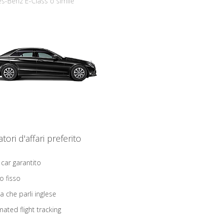
s-Benz E-Class o simile
iatori d'affari preferito
 car garantito
o fisso
ta che parli inglese
ated flight tracking