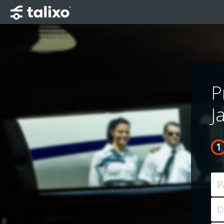
P
J
P
D