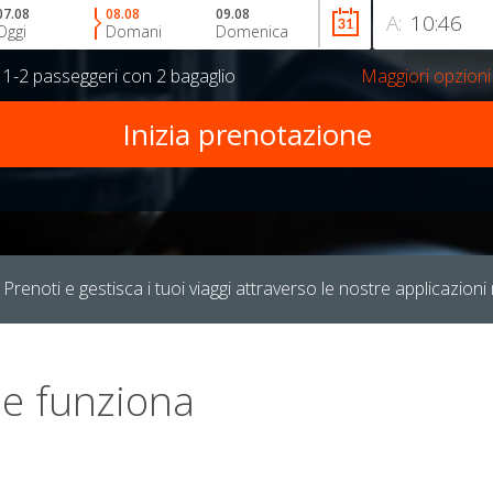
07.08
08.08
09.08
A:
Oggi
Domani
Domenica
r
1-2 passeggeri
con
2 bagaglio
Maggiori opzioni
Prenoti e gestisca i tuoi viaggi attraverso le nostre applicazioni 
e funziona