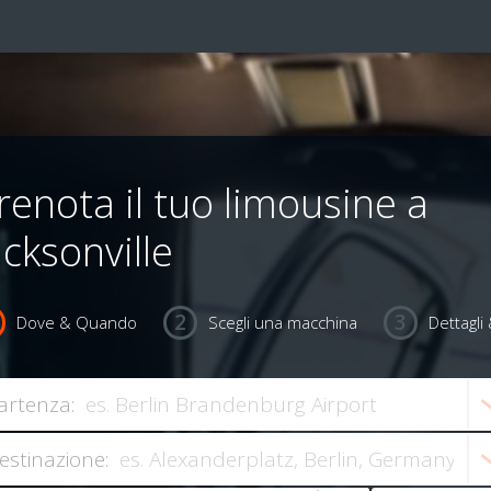
renota il tuo limousine a
acksonville
Dove & Quando
Scegli una macchina
Dettagl
artenza:
estinazione: