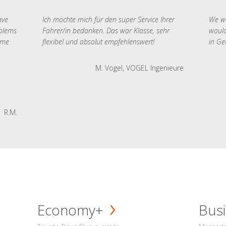
ave
Ich möchte mich für den super Service Ihrer
We we
oblems
Fahrer/in bedanken. Das war Klasse, sehr
would
 me
flexibel und absolut empfehlenswert!
in Ge
M. Vogel, VOGEL Ingenieure
R.M.
Economy+
Busi