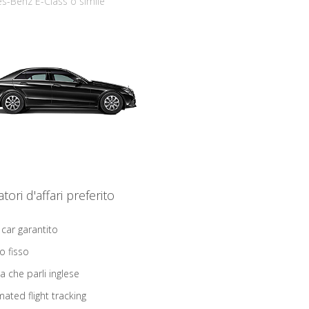
s-Benz E-Class o simile
iatori d'affari preferito
 car garantito
o fisso
ta che parli inglese
ated flight tracking