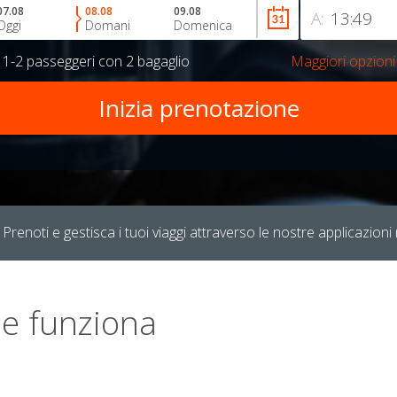
07.08
08.08
09.08
A:
Oggi
Domani
Domenica
r
1-2 passeggeri
con
2 bagaglio
Maggiori opzioni
Prenoti e gestisca i tuoi viaggi attraverso le nostre applicazioni 
e funziona