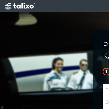
P
K
P
D