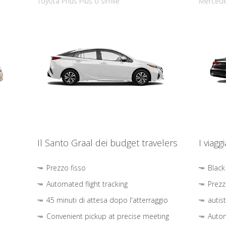
Toyota Prius Plus o simile
Mercede
Il Santo Graal dei budget travelers
I viagg
Prezzo fisso
Black
Automated flight tracking
Prezz
45 minuti di attesa dopo l'atterraggio
autis
Convenient pickup at precise meeting
Autom