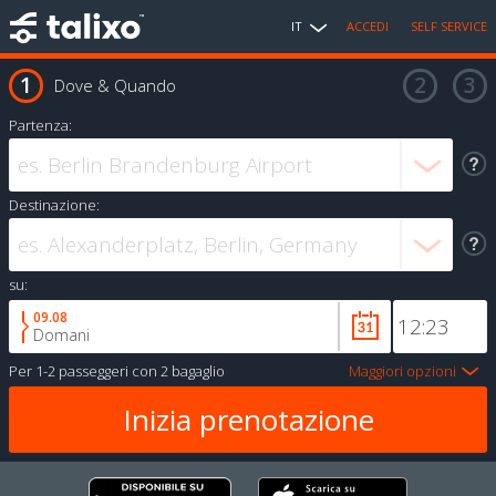
IT
ACCEDI
SELF SERVICE
Dove & Quando
Partenza:
Destinazione:
su:
09.08
Domani
Per
1-2 passeggeri
con
2 bagaglio
Maggiori opzioni