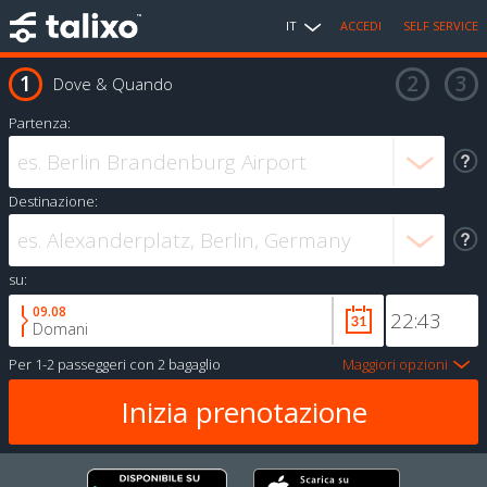
IT
ACCEDI
SELF SERVICE
Dove & Quando
Partenza:
Destinazione:
su:
09.08
Domani
Per
1-2 passeggeri
con
2 bagaglio
Maggiori opzioni