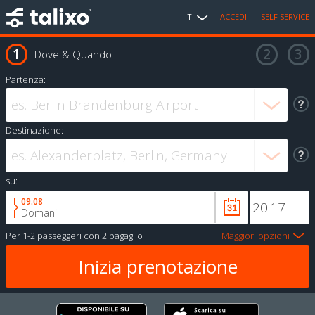
IT
ACCEDI
SELF SERVICE
Dove & Quando
Partenza:
Destinazione:
su:
09.08
Domani
Per
1-2 passeggeri
con
2 bagaglio
Maggiori opzioni