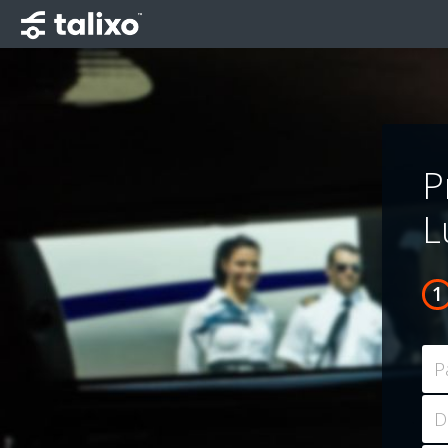
P
L
P
D