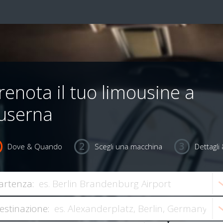
renota il tuo limousine a
userna
Dove & Quando
Scegli una macchina
Dettagl
artenza:
estinazione: