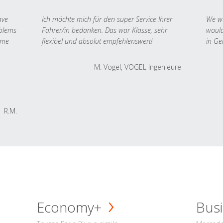
ave
Ich möchte mich für den super Service Ihrer
We we
oblems
Fahrer/in bedanken. Das war Klasse, sehr
would
 me
flexibel und absolut empfehlenswert!
in Ge
M. Vogel, VOGEL Ingenieure
R.M.
Economy+
Busi