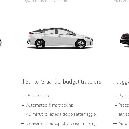
Toyota Prius Plus o simile
Mercede
Il Santo Graal dei budget travelers
I viagg
Prezzo fisso
Black
Automated flight tracking
Prezz
45 minuti di attesa dopo l'atterraggio
autis
Convenient pickup at precise meeting
Autom