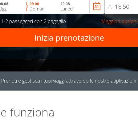
08.08
09.08
10.08
A:
Oggi
Domani
Lunedì
r
1-2 passeggeri
con
2 bagaglio
Maggiori opzioni
Prenoti e gestisca i tuoi viaggi attraverso le nostre applicazioni 
e funziona