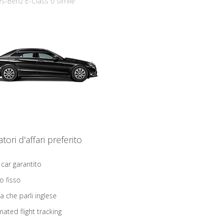
s-Benz E-Class o simile
iatori d'affari preferito
 car garantito
o fisso
ta che parli inglese
ated flight tracking