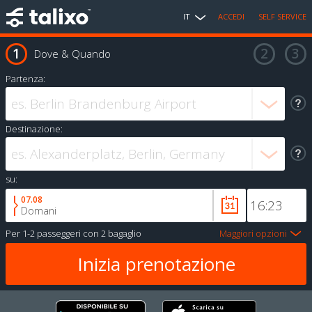
IT
ACCEDI
SELF SERVICE
Dove & Quando
Partenza:
Destinazione:
su:
07.08
Domani
Per
1-2 passeggeri
con
2 bagaglio
Maggiori opzioni