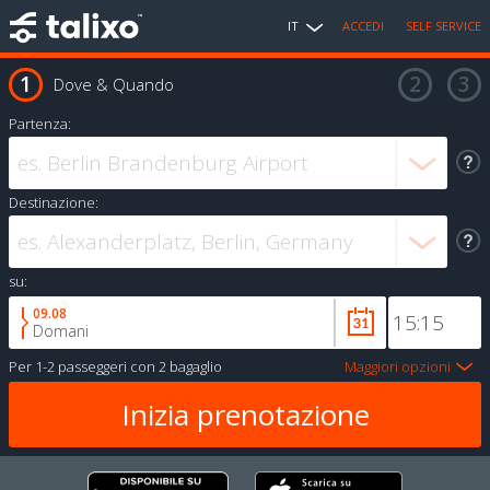
IT
ACCEDI
SELF SERVICE
Dove & Quando
Partenza:
Destinazione:
su:
09.08
Domani
Per
1-2 passeggeri
con
2 bagaglio
Maggiori opzioni