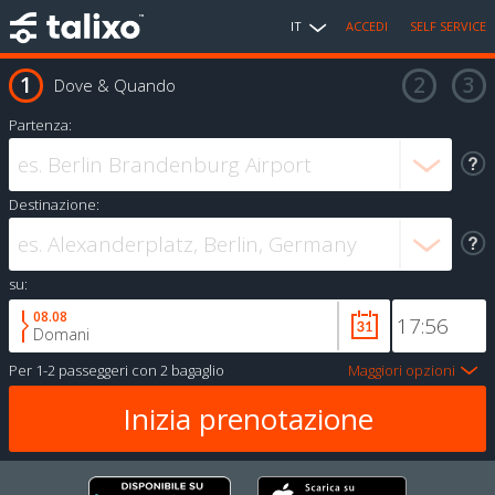
IT
ACCEDI
SELF SERVICE
Dove & Quando
Partenza:
Destinazione:
su:
08.08
Domani
Per
1-2 passeggeri
con
2 bagaglio
Maggiori opzioni