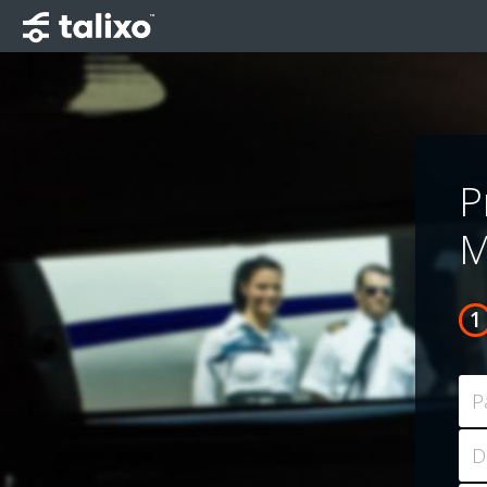
P
M
P
D