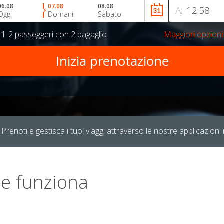
06.08
07.08
08.08
A:
Oggi
Domani
Sabato
r
1-2 passeggeri
con
2 bagaglio
Maggiori opzioni
Prenoti e gestisca i tuoi viaggi attraverso le nostre applicazioni 
e funziona