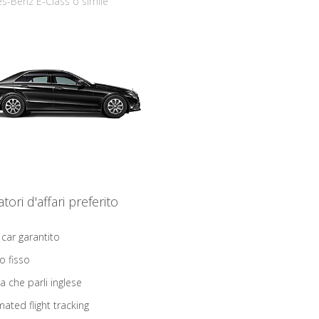
s-Benz E-Class o simile
iatori d'affari preferito
 car garantito
o fisso
ta che parli inglese
ated flight tracking