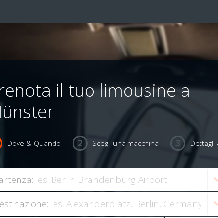
renota il tuo limousine a
ünster
Dove & Quando
Scegli una macchina
Dettagl
artenza:
estinazione: