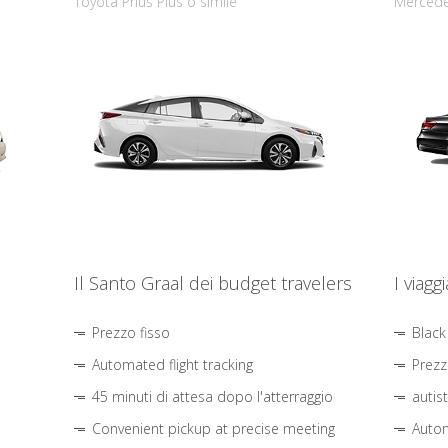
Toyota Prius Plus o simile
Mercede
Il Santo Graal dei budget travelers
I viagg
Prezzo fisso
Black
Automated flight tracking
Prezz
45 minuti di attesa dopo l'atterraggio
autis
Convenient pickup at precise meeting
Autom