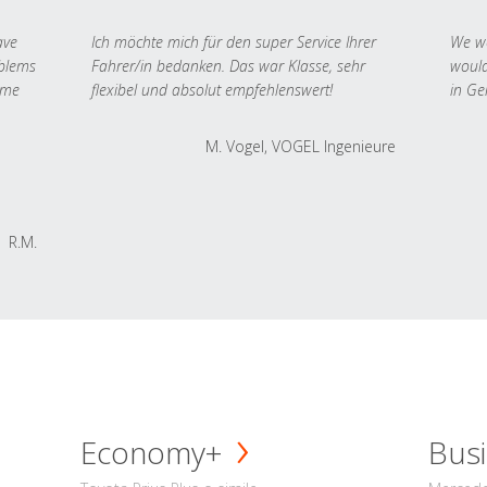
ave
Ich möchte mich für den super Service Ihrer
We we
oblems
Fahrer/in bedanken. Das war Klasse, sehr
would
 me
flexibel und absolut empfehlenswert!
in Ge
M. Vogel, VOGEL Ingenieure
R.M.
Economy+
Busi