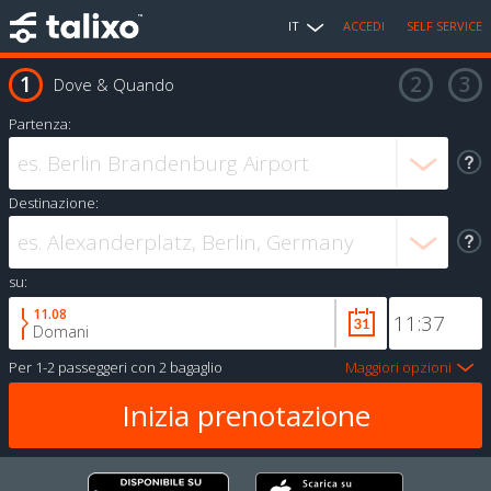
IT
ACCEDI
SELF SERVICE
Dove & Quando
Partenza:
Destinazione:
su:
11.08
Domani
Per
1-2 passeggeri
con
2 bagaglio
Maggiori opzioni