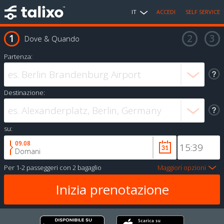
IT
ACCEDI
SELF SERVICE
Dove & Quando
Partenza:
Destinazione:
su:
09.08
Domani
Per
1-2 passeggeri
con
2 bagaglio
Maggiori opzioni