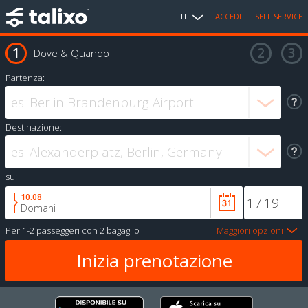
IT
ACCEDI
SELF SERVICE
Dove & Quando
Partenza:
Destinazione:
su:
10.08
Domani
Per
1-2 passeggeri
con
2 bagaglio
Maggiori opzioni