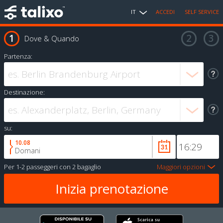
IT
ACCEDI
SELF SERVICE
Dove & Quando
Partenza:
Destinazione:
su:
10.08
Domani
Per
1-2 passeggeri
con
2 bagaglio
Maggiori opzioni