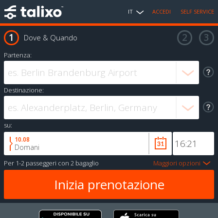
IT
ACCEDI
SELF SERVICE
Dove & Quando
Partenza:
Destinazione:
su:
10.08
Domani
Per
1-2 passeggeri
con
2 bagaglio
Maggiori opzioni