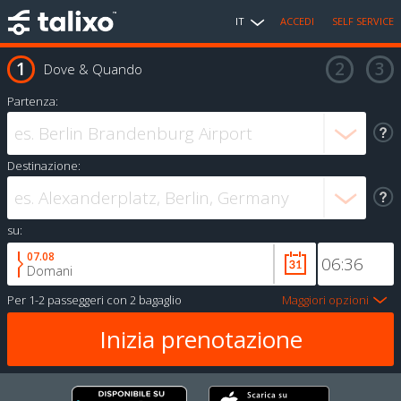
IT
ACCEDI
SELF SERVICE
Dove & Quando
Partenza:
Destinazione:
su:
07.08
Domani
Per
1-2 passeggeri
con
2 bagaglio
Maggiori opzioni