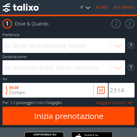
IT
ACCEDI
SELF SERVICE
Dove & Quando
Partenza:
Destinazione:
su:
08.08
Domani
Per
1-2 passeggeri
con
2 bagaglio
Maggiori opzioni