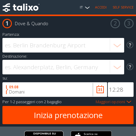
IT
ACCEDI
SELF SERVICE
Dove & Quando
Partenza:
Destinazione:
su:
09.08
Domani
Per
1-2 passeggeri
con
2 bagaglio
Maggiori opzioni