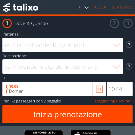
IT
ACCEDI
SELF SERVICE
Dove & Quando
Partenza:
Destinazione:
su:
10.08
Domani
Per
1-2 passeggeri
con
2 bagaglio
Maggiori opzioni