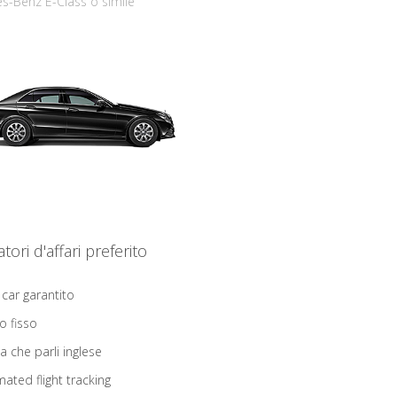
s-Benz E-Class o simile
iatori d'affari preferito
 car garantito
o fisso
ta che parli inglese
ated flight tracking