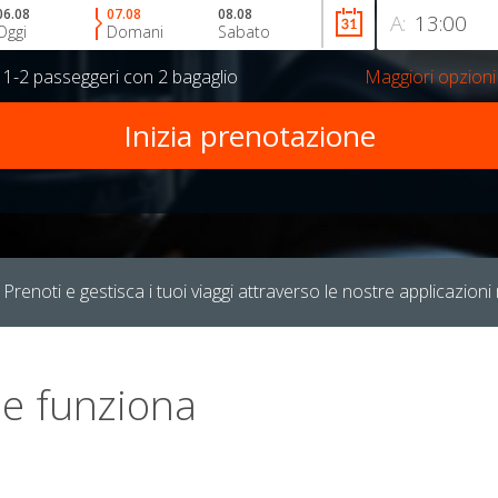
06.08
07.08
08.08
A:
Oggi
Domani
Sabato
r
1-2 passeggeri
con
2 bagaglio
Maggiori opzioni
Prenoti e gestisca i tuoi viaggi attraverso le nostre applicazioni 
e funziona