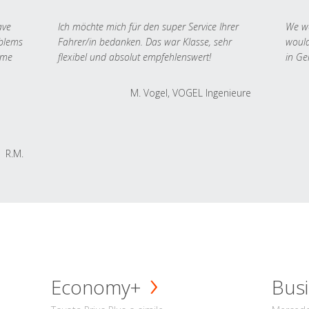
ave
Ich möchte mich für den super Service Ihrer
We we
oblems
Fahrer/in bedanken. Das war Klasse, sehr
would
 me
flexibel und absolut empfehlenswert!
in Ge
M. Vogel, VOGEL Ingenieure
R.M.
Economy+
Busi