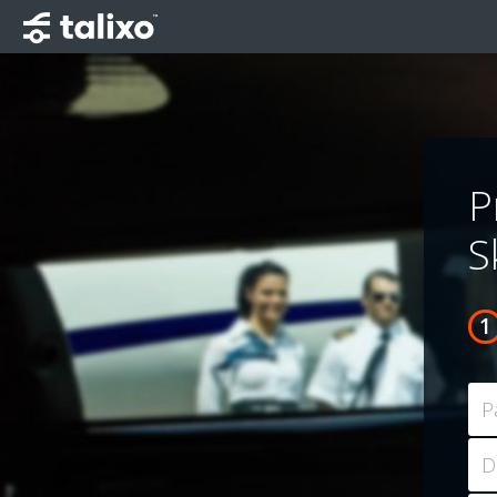
P
S
P
D