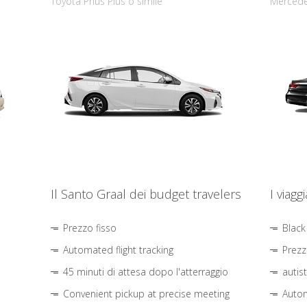
Toyota Prius Plus o simile
Mercede
Il Santo Graal dei budget travelers
I viagg
Prezzo fisso
Black
Automated flight tracking
Prezz
45 minuti di attesa dopo l'atterraggio
autis
Convenient pickup at precise meeting
Autom