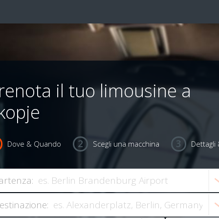
renota il tuo limousine a
kopje
Dove & Quando
Scegli una macchina
Dettagl
artenza:
estinazione: