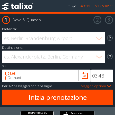
IT
ACCEDI
SELF SERVICE
Dove & Quando
Partenza:
Destinazione:
su:
09.08
Domani
Per
1-2 passeggeri
con
2 bagaglio
Maggiori opzioni