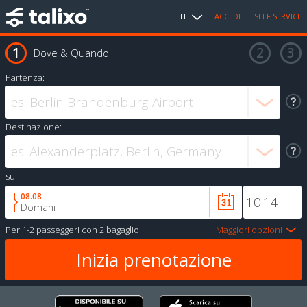
IT
ACCEDI
SELF SERVICE
Dove & Quando
Partenza:
Destinazione:
su:
08.08
Domani
Per
1-2 passeggeri
con
2 bagaglio
Maggiori opzioni