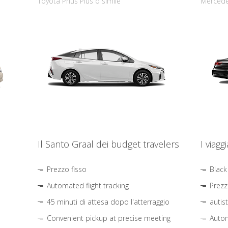
Toyota Prius Plus o simile
Mercede
Il Santo Graal dei budget travelers
I viagg
Prezzo fisso
Black
Automated flight tracking
Prezz
45 minuti di attesa dopo l'atterraggio
autis
Convenient pickup at precise meeting
Autom