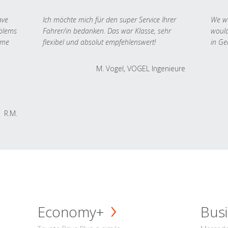
ave
Ich möchte mich für den super Service Ihrer
We we
oblems
Fahrer/in bedanken. Das war Klasse, sehr
would
 me
flexibel und absolut empfehlenswert!
in Ge
M. Vogel, VOGEL Ingenieure
R.M.
Economy+
Busi