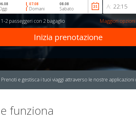
06.08
07.08
08.08
A:
Oggi
Domani
Sabato
r
1-2 passeggeri
con
2 bagaglio
Maggiori opzioni
Prenoti e gestisca i tuoi viaggi attraverso le nostre applicazioni 
e funziona