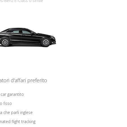
s-Benz E-Class o simile
iatori d'affari preferito
 car garantito
o fisso
ta che parli inglese
ated flight tracking