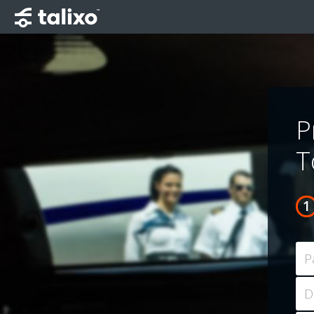
P
T
P
D